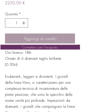
Prezzo
2250,00 €
Quantità
*
Aggiungi al carrello
Contattaci per l'acquisto.
Oro bianco 18kt.
Ornato di 6 diamanti taglio brillante
(0.30ct).
Esuberanti, leggeri e divertenti. I gioielli
della linea View, si caratterizzano per una
complessa tecnica di incastonatura delle
pietre preziose, che sono le specchio delle
nostre verità più profonde. Impreziositi da
diamanti, i gioielli che compongono la linea