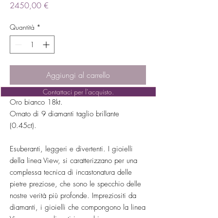
Prezzo
2450,00 €
Quantità
*
Aggiungi al carrello
Contattaci per l'acquisto.
Oro bianco 18kt.
Ornato di 9 diamanti taglio brillante
(0.45ct).
Esuberanti, leggeri e divertenti. I gioielli
della linea View, si caratterizzano per una
complessa tecnica di incastonatura delle
pietre preziose, che sono le specchio delle
nostre verità più profonde. Impreziositi da
diamanti, i gioielli che compongono la linea